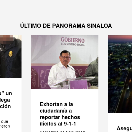
ÚLTIMO DE PANORAMA SINALOA
o” un
lega
Exhortan a la
ición
ciudadanía a
reportar hechos
 que
ilícitos al 9-1-1
vieron
Asegu