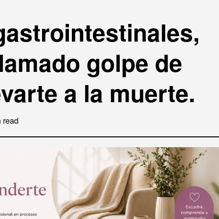
strointestinales,
 llamado golpe de
varte a la muerte.
 read