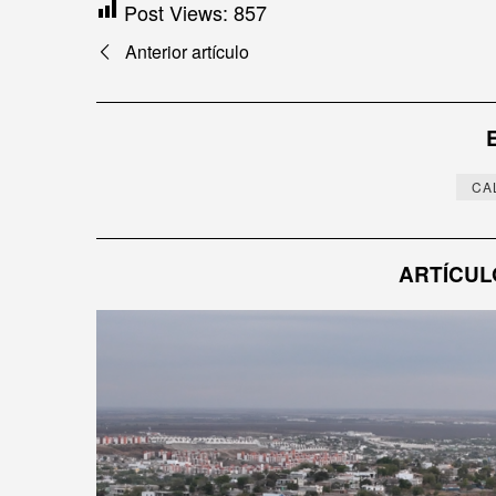
Post Views:
857
Navegación
Anterior artículo
de
entradas
CA
ARTÍCUL