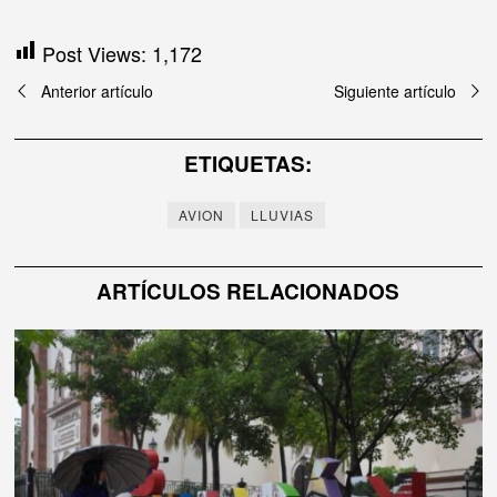
Post Views:
1,172
Navegación
Anterior artículo
Siguiente artículo
de
ETIQUETAS:
entradas
AVION
LLUVIAS
ARTÍCULOS RELACIONADOS