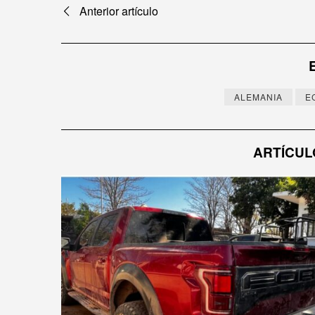
Navegación
Anterior artículo
de
entradas
ALEMANIA
E
ARTÍCUL