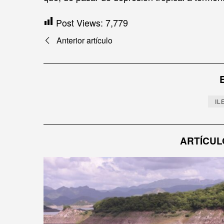
Post Views:
7,779
Navegación
Anterior artículo
de
entradas
IL
ARTÍCUL