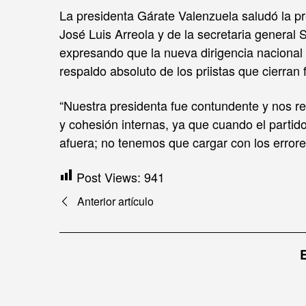
La presidenta Gárate Valenzuela saludó la p
José Luis Arreola y de la secretaria general 
expresando que la nueva dirigencia nacional q
respaldo absoluto de los priistas que cierran f
“Nuestra presidenta fue contundente y nos r
y cohesión internas, ya que cuando el partid
afuera; no tenemos que cargar con los errores
Post Views:
941
Navegación
Anterior artículo
de
entradas