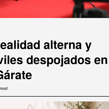
ealidad alterna y
viles despojados en
Gárate
read