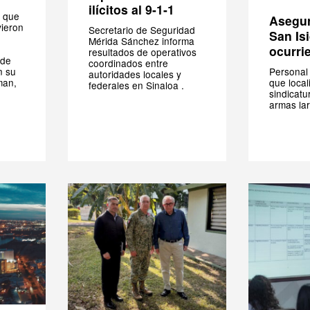
ilícitos al 9-1-1
 que
Asegur
vieron
Secretario de Seguridad
San Is
Mérida Sánchez informa
ocurri
resultados de operativos
 de
coordinados entre
Personal
n su
autoridades locales y
que local
man,
federales en Sinaloa .
sindicatu
armas la