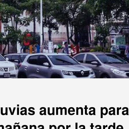
lluvias aumenta par
añana por la tarde.