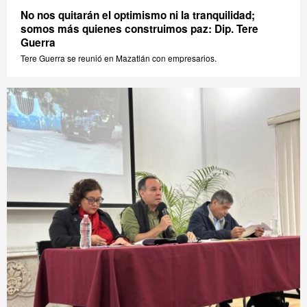
No nos quitarán el optimismo ni la tranquilidad;
somos más quienes construimos paz: Dip. Tere
Guerra
Tere Guerra se reunió en Mazatlán con empresarios.