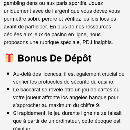
gambling dens ou aux paris sportifs. Jouez
uniquement avec de l’argent que vous devez vous
permettre sobre perdre et vérifiez les lois locales
avant de participer. En plus de nos ressources
dédiées aux jeux de casino en ligne, nous
proposons une rubrique spéciale, PDJ Insights.
Bonus De Dépôt
Au-delà des licences, il est également crucial de
vérifier les protocoles de sécurité du casino.
Le baccarat se révèle être un jeu de cartes où
votre joueur affronte los angeles banque pour
s’approcher au maximum du chiffre 9.
Si rapidement, le jeu durante ligne ne ze faisait
que à partir de un ordinateur, cette époque est
révolue.