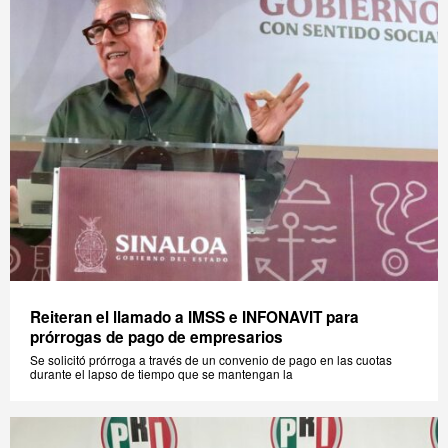
Reiteran el llamado a IMSS e INFONAVIT para
prórrogas de pago de empresarios
Se solicitó prórroga a través de un convenio de pago en las cuotas
durante el lapso de tiempo que se mantengan la