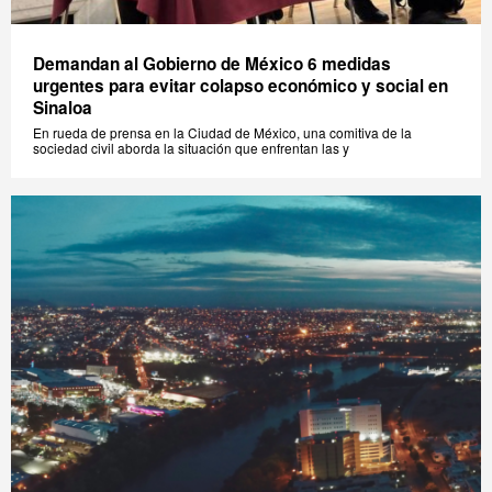
Demandan al Gobierno de México 6 medidas
urgentes para evitar colapso económico y social en
Sinaloa
En rueda de prensa en la Ciudad de México, una comitiva de la
sociedad civil aborda la situación que enfrentan las y