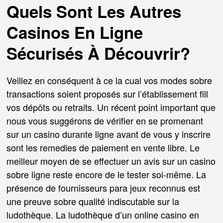
Quels Sont Les Autres
Casinos En Ligne
Sécurisés À Découvrir?
Veillez en conséquent à ce la cual vos modes sobre
transactions soient proposés sur l’établissement fill
vos dépôts ou retraits. Un récent point important que
nous vous suggérons de vérifier en se promenant
sur un casino durante ligne avant de vous y inscrire
sont les remedies de paiement en vente libre. Le
meilleur moyen de se effectuer un avis sur un casino
sobre ligne reste encore de le tester soi-même. La
présence de fournisseurs para jeux reconnus est
une preuve sobre qualité indiscutable sur la
ludothèque. La ludothèque d’un online casino en