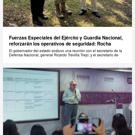
Fuerzas Especiales del Ejército y Guardia Nacional,
reforzarán los operativos de seguridad: Rocha
El gobernador del estado sostuvo una reunión con el secretario de la
Defensa Nacional, general Ricardo Trevilla Trejo; y el secretario de