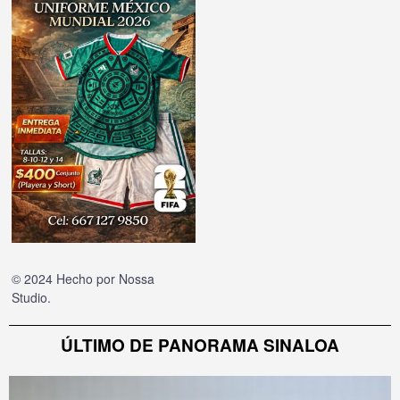
© 2024 Hecho por
Nossa
Studio
.
ÚLTIMO DE PANORAMA SINALOA