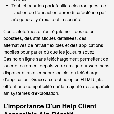
Tout tel pour les portefeuilles électroniques, ce
function de transaction aprendí caractérise par
are generally rapidité et la sécurité.
Ces plateformes offrent également des cotes
boostées, des statistiques détaillées, des
alternatives de retrait flexibles et des applications
mobiles pour parier où que les joueurs soyez.
Casino en ligne sans téléchargement permettent de
jouer directement depuis votre navigateur web, sans
disposer à installer sobre logiciel ou télécharger
d’application. Grâce aux technologies HTML5, ils
offrent une compatibilité sur la majorité des appareils
ain systèmes d’exploitation.
L’importance D’un Help Client