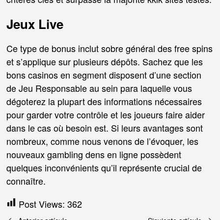
Jeux Live
Ce type de bonus inclut sobre général des free spins
et s’applique sur plusieurs dépôts. Sachez que les
bons casinos en segment disposent d’une section
de Jeu Responsable au sein para laquelle vous
dégoterez la plupart des informations nécessaires
pour garder votre contrôle et les joueurs faire aider
dans le cas où besoin est. Si leurs avantages sont
nombreux, comme nous venons de l’évoquer, les
nouveaux gambling dens en ligne possèdent
quelques inconvénients qu’il représente crucial de
connaître.
Post Views:
362