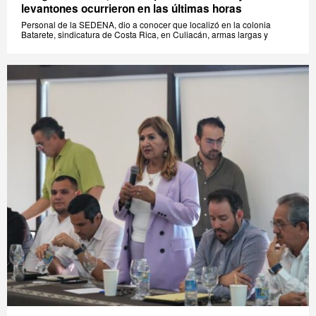
levantones ocurrieron en las últimas horas
Personal de la SEDENA, dio a conocer que localizó en la colonia
Batarete, sindicatura de Costa Rica, en Culiacán, armas largas y