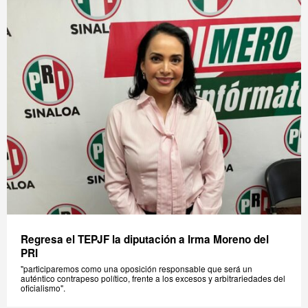
Regresa el TEPJF la diputación a Irma Moreno del
PRI
"participaremos como una oposición responsable que será un
auténtico contrapeso político, frente a los excesos y arbitrariedades del
oficialismo".