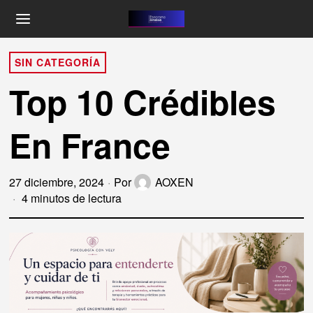
SIN CATEGORÍA
Top 10 Crédibles
En France
27 diciembre, 2024
Por
AOXEN
4 minutos de lectura