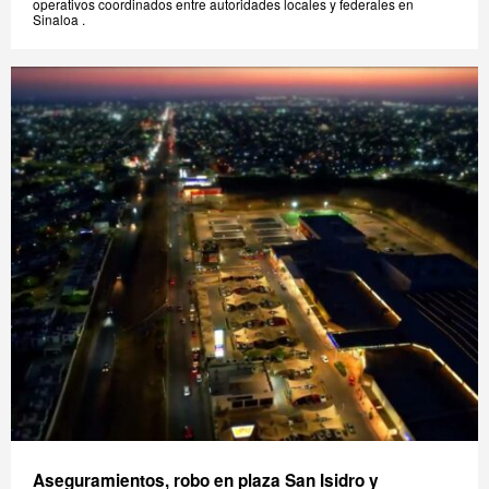
operativos coordinados entre autoridades locales y federales en
Sinaloa .
Aseguramientos, robo en plaza San Isidro y