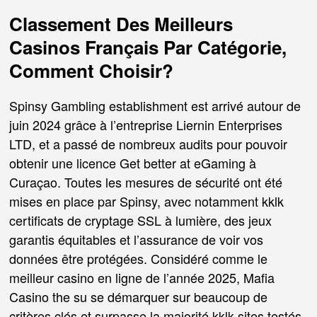
Classement Des Meilleurs
Casinos Français Par Catégorie,
Comment Choisir?
Spinsy Gambling establishment est arrivé autour de
juin 2024 grâce à l’entreprise Liernin Enterprises
LTD, et a passé de nombreux audits pour pouvoir
obtenir une licence Get better at eGaming à
Curaçao. Toutes les mesures de sécurité ont été
mises en place par Spinsy, avec notamment kklk
certificats de cryptage SSL à lumière, des jeux
garantis équitables et l’assurance de voir vos
données être protégées. Considéré comme le
meilleur casino en ligne de l’année 2025, Mafia
Casino the su se démarquer sur beaucoup de
critères clés et surpasse la majorité kklk sites testés.