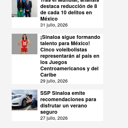
destaca reducción de 8
de cada 10 delitos en
México
31 julio, 2026
¡Sinaloa sigue formando
talento para México!
Cinco voleibolistas
representarán al país en
los Juegos
Centroamericanos y del
Caribe
29 julio, 2026
SSP Sinaloa emite
recomendaciones para
disfrutar un verano
seguro
27 julio, 2026