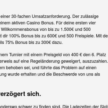
 einer 30-fachen Umsatzanforderung. Der zulässige
einem aktiven Casino Bonus. Für deine ersten vier
o Willkommensbonus von bis zu 1.500€ und 500
gt dir 100% Bonus bis zu 600€ und 500 Freispiele. Mit de
ils 75% Bonus bis zu 300€ dazu.
inem Turnier mit einem Preisgeld von 400 € den 6. Platz
 Verweis auf eine Regeländerung geweigert, auszuzahlen.
lem behoben sei, und führte das Problem auf einen
lung wurde erhalten und die Beschwerde von uns als
erzögert sich.
 anderswo schwer zu finden sind. Die Ladezeiten der Slot