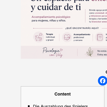
Content
Die Auszahlung des Spielers