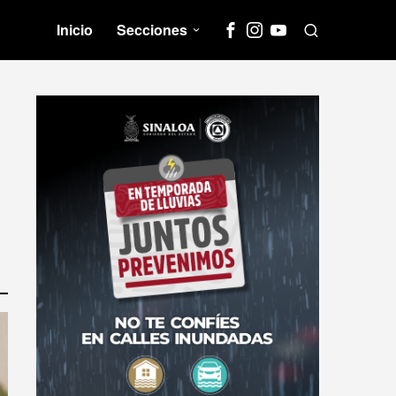
Inicio
Secciones