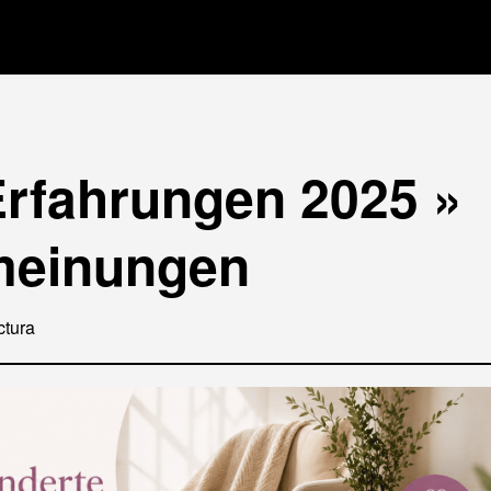
Erfahrungen 2025 »
meinungen
ctura