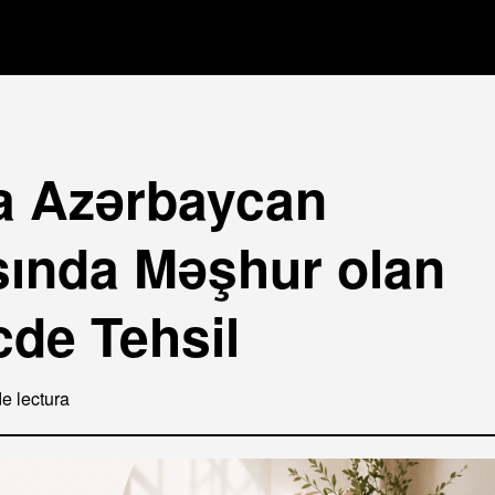
a Azərbaycan
sında Məşhur olan
cde Tehsil
e lectura