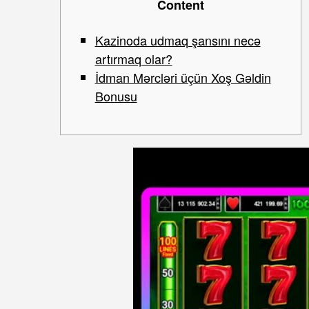
Content
Kazinoda udmaq şansını necə
artırmaq olar?
İdman Mərcləri üçün Xoş Gəldin
Bonusu