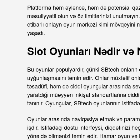
Platforma həm əyləncə, həm də potensial qaz
məsuliyyətli olun və öz limitlərinizi unutmay
etibarlı onlayn oyun mərkəzi kimi mövqeyini
yaşadı.
Slot Oyunları Nədir və
Bu oyunlar populyardır, çünki SBtech onların
uyğunlaşmasını təmin edir. Onlar müxtəlif onl
təsadüfi, həm də ciddi oyunçular arasında sevi
yaratdığı müəyyən inkişaf standartlarına cidd
tanınır. Oyunçular, SBtech oyunlarının istifadə
Oyunlar arasında naviqasiya etmək və parame
işdir. İstifadəçi dostu interfeysi, diqqətinizi
yönəldə bilmənizi təmin edir. Hamar oyun və i