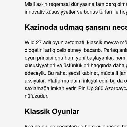
Misli az-ın rəqəmsal dünyasına tam qərq olmağa
innovativ xüsusiyyətlər və bonus turları ilə h
Kazinoda udmaq şansını necə
Wild 27 adlı oyun avtomatı, klassik meyvə möv
diqqətini artıq cəlb etməyi bacarıb. Parlaq a
oyun prinsipi onu həm yeni başlayanlar, həm 
xüsusiyyətləri və üstünlükləri haqqında daha 
edəcəyik. Bu rahat şəxsi kabinet, müxtəlif ja
aksiyalar. Platforma daim inkişaf edir, bu d
saxlamağa imkan verir. Pin Up 360 Azərbayca
nüfuzudur.
Klassik Oyunlar
Kazino online seçimləri ilə həm əylənəcək, hə