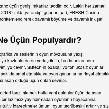
anc üçün geniş imkanlar təqdim edir. Lakin hər zaman
ın. 2018-ci ildə yarandığı gündən bəri, FRESH Casino
 möhkəmləndirərək davamlı böyümə və davamlı inkişaf
 Nə Üçün Populyardır?
 qrafika və səslərinin oyun mövzusuna yaxşı
ayn kazinolarda da yerləşdirilib, bu da onları həm
mliyə çevirir. SBtech-in ədalətli və təhlükəsiz oyunlar
i şəkildə əməl etməklə və oyun qanunlarına riayət etməkl
si asan olduğu üçün onları sevirlər.
trləri tənzimləmək hətta yeni gələnlər üçün də asan
 heç bir lazımsız yayındırmadan oyunların həyəcanına
ntuitiv idarəetmələr ümumi oyun təcrübəsini artırır ve si