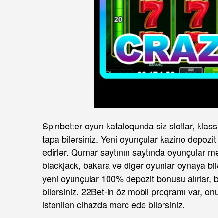
Spinbetter oyun kataloqunda siz slotlar, klassi
tapa bilərsiniz. Yeni oyunçular kazino depozi
edirlər. Qumar saytının saytında oyunçular mə
blackjack, bakara və digər oyunlar oynaya b
yeni oyunçular 100% depozit bonusu alırlar, b
bilərsiniz. 22Bet-in öz mobil proqramı var, on
istənilən cihazda mərc edə bilərsiniz.