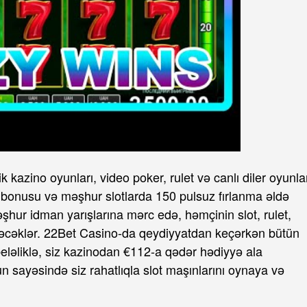
k kazino oyunları, video poker, rulet və canlı diler oyunla
t bonusu və məşhur slotlarda 150 pulsuz fırlanma əldə
şhur idman yarışlarına mərc edə, həmçinin slot, rulet,
iləcəklər. 22Bet Casino-da qeydiyyatdan keçərkən bütün
eləliklə, siz kazinodan €112-a qədər hədiyyə ala
un sayəsində siz rahatlıqla slot maşınlarını oynaya və