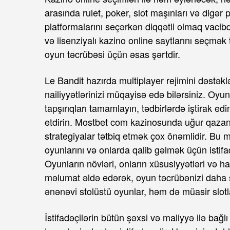
arasında rulet, poker, slot maşınları və digə
platformalarını seçərkən diqqətli olmaq vaci
və lisenziyalı kazino online saytlarını seçmək
oyun təcrübəsi üçün əsas şərtdir.
Le Bandit hazırda multiplayer rejimini dəstəklə
nailiyyətlərinizi müqayisə edə bilərsiniz. Oy
tapşırıqları tamamlayın, tədbirlərdə iştirak e
etdirin. Mostbet com kazinosunda uğur qaz
strategiyalar tətbiq etmək çox önəmlidir. Bu
oyunlarını və onlarda qalib gəlmək üçün istifa
Oyunların növləri, onların xüsusiyyətləri və h
məlumat əldə edərək, oyun təcrübənizi daha 
ənənəvi stolüstü oyunlar, həm də müasir slotl
İstifadəçilərin bütün şəxsi və maliyyə ilə bağ