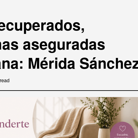
recuperados,
mas aseguradas
ana: Mérida Sánche
read