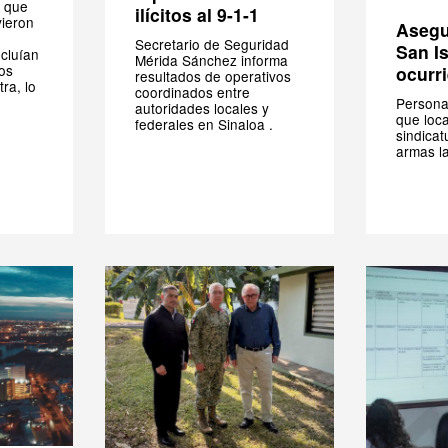
 que
ilícitos al 9-1-1
vieron
Asegu
Secretario de Seguridad
San I
ncluían
Mérida Sánchez informa
os
ocurri
resultados de operativos
ra, lo
coordinados entre
Persona
autoridades locales y
que loca
federales en Sinaloa .
sindicat
armas l