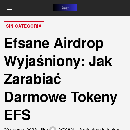
SIN CATEGORÍA
Efsane Airdrop
Wyjaśniony: Jak
Zarabiać
Darmowe Tokeny
EFS
20 agosto, 2023
Por
AOXEN
3 minutos de lectura