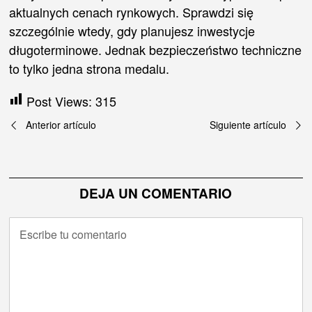
aktualnych cenach rynkowych. Sprawdzi się
szczególnie wtedy, gdy planujesz inwestycje
długoterminowe. Jednak bezpieczeństwo techniczne
to tylko jedna strona medalu.
Post Views:
315
Navegación
Anterior artículo
Siguiente artículo
de
entradas
DEJA UN COMENTARIO