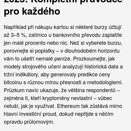
pro každého
Například při nákupu kartou si některé burzy účtují
až 3–5 %, zatímco u bankovního převodu zaplatíte
jen malé procento nebo nic. Než si vyberete burzu,
porovnejte si poplatky – v dlouhodobém horizontu
vám to ušetří nemalé peníze. Prozkoumejte, jak
modely strojového učení analyzují historická data a
tržní indikátory, aby generovaly predikce ceny
bitcoinu s různou mírou přesnosti a metodologiemi.
Průzkum navíc ukazuje, že většina respondentů –
zejména ti, kteří kryptoměny nevlastní – vůbec
netuší, jak je využívat. Ethereum tak zůstává mimo
hlavní investiční proud, dokud nepřijde s něčím
opravdu průlomovým.