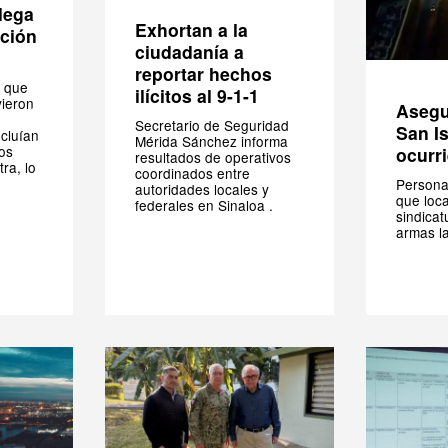
lega
Exhortan a la
ición
ciudadanía a
reportar hechos
 que
ilícitos al 9-1-1
vieron
Asegu
Secretario de Seguridad
San I
ncluían
Mérida Sánchez informa
os
ocurri
resultados de operativos
ra, lo
coordinados entre
Persona
autoridades locales y
que loca
federales en Sinaloa .
sindicat
armas l