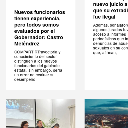
nuevo juicio a
que su extrad
Nuevos funcionarios
fue ilegal
tienen experiencia,
pero todos somos
Además, señalaron
algunos jurados tu
evaluados por el
acceso a informes
Gobernador: Castro
periodísticos que i
Meléndrez
denuncias de abus
sexuales en su cont
COMPARTIRTrayectoria y
que, afirman,
conocimiento del sector
distinguen a los nuevos
funcionarios del gabinete
estatal, sin embargo, sería
un error no evaluar su
desempeño,