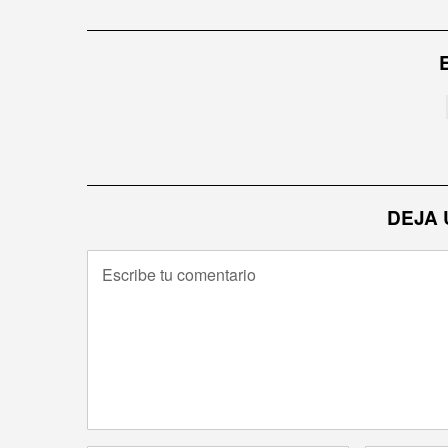
de
entradas
DEJA 