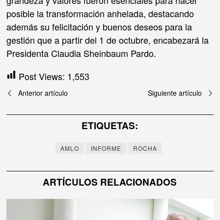
grandeza y valores fueron esenciales para hacer
posible la transformación anhelada, destacando
además su felicitación y buenos deseos para la
gestión que a partir del 1 de octubre, encabezará la
Presidenta Claudia Sheinbaum Pardo.
Post Views:
1,553
Navegación
Anterior artículo
Siguiente artículo
de
ETIQUETAS:
entradas
AMLO
INFORME
ROCHA
ARTÍCULOS RELACIONADOS