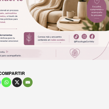
COMPARTIR