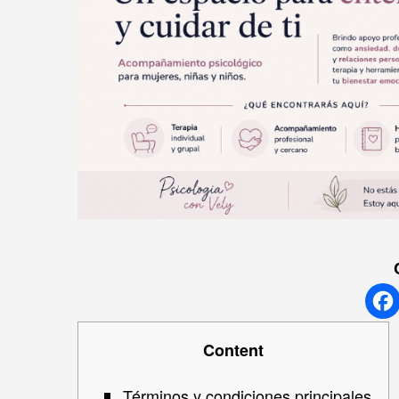
Content
Términos y condiciones principales