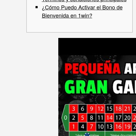
¿Cómo Puedo Activar el Bono de
Bienvenida en 1win?