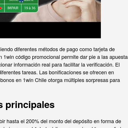
ciendo diferentes métodos de pago como tarjeta de
n 1win código promocional permite dar pie a las apuesta
nar información real para facilitar la verificación. El
ferentes tareas. Las bonificaciones se ofrecen en
 bonos en 1win Chile otorga múltiples sorpresas para
 principales
ibir hasta el 200% del monto del depósito en forma de