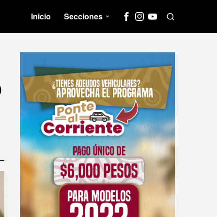
Inicio
Secciones
o