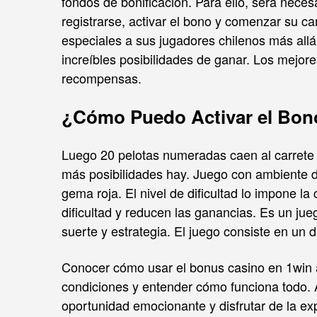
fondos de bonificación. Para ello, será neces
registrarse, activar el bono y comenzar su c
especiales a sus jugadores chilenos más allá
increíbles posibilidades de ganar. Los mejore
recompensas.
¿Cómo Puedo Activar el Bon
Luego 20 pelotas numeradas caen al carrete
más posibilidades hay. Juego con ambiente de
gema roja. El nivel de dificultad lo impone 
dificultad y reducen las ganancias. Es un ju
suerte y estrategia. El juego consiste en un 
Conocer cómo usar el bonus casino en 1win 
condiciones y entender cómo funciona todo.
oportunidad emocionante y disfrutar de la ex