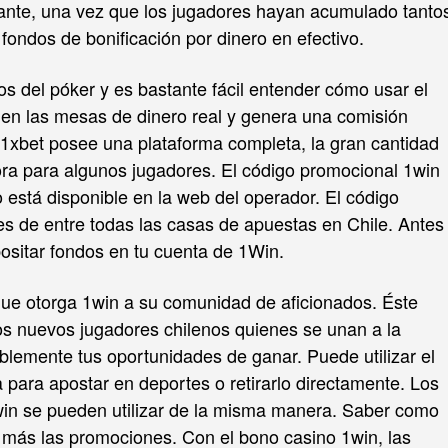
ante, una vez que los jugadores hayan acumulado tanto
ondos de bonificación por dinero en efectivo.
cos del póker y es bastante fácil entender cómo usar el
en las mesas de dinero real y genera una comisión
n 1xbet posee una plataforma completa, la gran cantidad
ra para algunos jugadores. El código promocional 1win
 está disponible en la web del operador. El código
s de entre todas las casas de apuestas en Chile. Antes
ositar fondos en tu cuenta de 1Win.
ue otorga 1win a su comunidad de aficionados. Éste
os nuevos jugadores chilenos quienes se unan a la
lemente tus oportunidades de ganar. Puede utilizar el
para apostar en deportes o retirarlo directamente. Los
win se pueden utilizar de la misma manera. Saber como
r más las promociones. Con el bono casino 1win, las