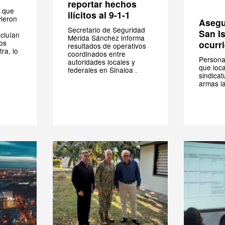
reportar hechos
 que
ilícitos al 9-1-1
vieron
Asegu
Secretario de Seguridad
San I
ncluían
Mérida Sánchez informa
os
ocurri
resultados de operativos
ra, lo
coordinados entre
Persona
autoridades locales y
que loca
federales en Sinaloa .
sindicat
armas l