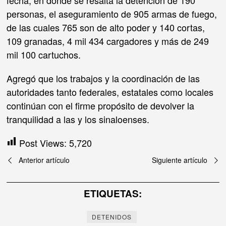
fecha, en donde se resalta la detención de 190
personas, el aseguramiento de 905 armas de fuego,
de las cuales 765 son de alto poder y 140 cortas,
109 granadas, 4 mil 434 cargadores y más de 249
mil 100 cartuchos.
Agregó que los trabajos y la coordinación de las
autoridades tanto federales, estatales como locales
continúan con el firme propósito de devolver la
tranquilidad a las y los sinaloenses.
Post Views:
5,720
Navegación
Anterior artículo
Siguiente artículo
de
ETIQUETAS:
entradas
DETENIDOS